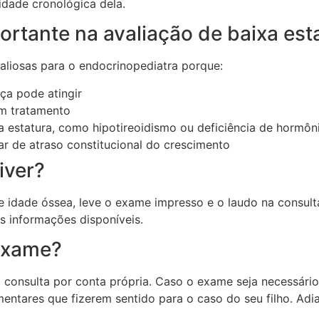
dade cronológica dela.
rtante na avaliação de baixa est
liosas para o endocrinopediatra porque:
nça pode atingir
um tratamento
xa estatura, como hipotireoidismo ou deficiência de hormô
iar de atraso constitucional do crescimento
iver?
 de idade óssea, leve o exame impresso e o laudo na consult
is informações disponíveis.
 exame?
 consulta por conta própria. Caso o exame seja necessário,
ntares que fizerem sentido para o caso do seu filho. Adi